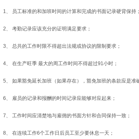
1、 员工标准的和加班时间的计算和完成的书面记录硬背保持
2、 考勤记录应该充分的证明满足要求；
3、 总共的工作时限不得超出法规或协议的限制要求；
4、 在生产旺季 最大的周工作时间不得超过91小时；
5、 如果豁免延长加班（如果存在），豁免加班的条款应是准
6、 雇员的记录和报酬的时间记录应能够对应起来；
7、 工作时间应清楚地与雇佣的书面方针和合同保持一致；
8、 在连续工作6个工作日后员工至少要休息一天；