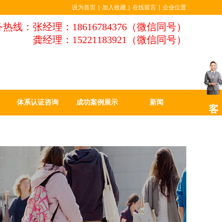
设为首页
|
加入收藏
|
在线留言
|
企业位置
热线：张经理：18616784376（微信同号）
龚经理：15221183921（微信同号）
体系认证咨询
成功案例展示
新闻
客
服
中
心