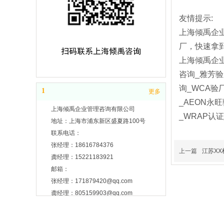
友情提示:
上海倾禹企
厂，快速拿
上海倾禹企业
咨询_雅芳验厂
询_WCA验
1
更多
_AEON永旺
上海倾禹企业管理咨询有限公司
_WRAP认
地址：上海市浦东新区盛夏路100号
联系电话：
张经理：18616784376
上一篇
江苏XX
龚经理：15221183921
邮箱：
张经理：171879420@qq.com
龚经理：805159903@qq.com